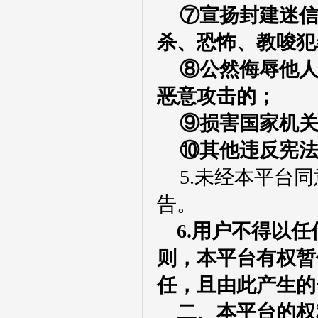
⑦宣扬封建迷
杀、恐怖、教唆犯
⑧公然侮辱他
恶意攻击的；
⑨损害国家机
⑩其他违反宪
5.未经本平台
告。
6.用户
不得以任
则，本
平台
有权暂
任，且由此产生的
二、本平台的权