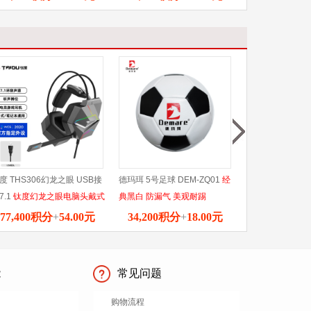
炼肌肉美感！
操控更出色
度 THS306幻龙之眼 USB接
德玛珥 5号足球 DEM-ZQ01
经
酷龙达COLODA
7.1
钛度幻龙之眼电脑头戴式
典黑白 防漏气 美观耐踢
称 CLD-TZC001
机7.1声道吃鸡耳麦听声辩位
称，多项数据监
77,400积分
+
54.00元
34,200积分
+
18.00元
46,800积分
平精英职业电竞游戏有线台
身材。
笔记本通用带麦克风话筒
能
常见问题
购物流程