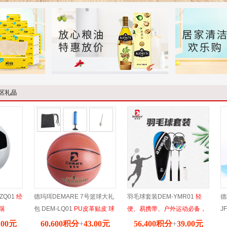
区礼品
ZQ01
经
德玛珥DEMARE 7号篮球大礼
羽毛球套装DEM-YMR01
轻
德
踢
包 DEM-LQ01
PU皮革贴皮 球
便、易携带、户外运动必备，
J
面耐磨室内外通用 全颗粒表层
锻炼脑力反应，易于身心健康
宽
.00元
60,600积分
+
43.00元
56,400积分
+
39.00元