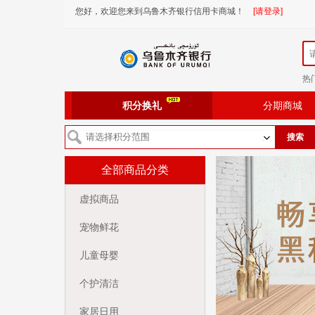
您好，欢迎您来到乌鲁木齐银行信用卡商城！
[请登录]
热
积分换礼
分期商城
搜索
全部商品分类
虚拟商品
宠物鲜花
儿童母婴
个护清洁
家居日用