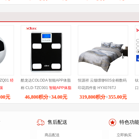
操控更出色
锻
ZQ01
经
酷龙达COLODA 智能APP体脂
恒源祥 云烟缥缈60S全棉数码
钛
踢
称 CLD-TZC001
智能APP体脂
印花四件套 HYX076TJ
口
称，多项数据监测，帮助改善
耳
.00元
46,800积分
+
34.00元
319,800积分
+
355.00元
身材。
和
式
付
售后配送
特色功
商品配送
立即购买