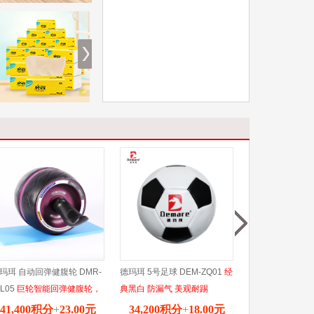
玛珥 自动回弹健腹轮 DMR-
德玛珥 5号足球 DEM-ZQ01
经
德玛珥DEMARE
FL05
巨轮智能回弹健腹轮，
典黑白 防漏气 美观耐踢
包 DEM-LQ01
P
胎更稳更安全，持久运动，
面耐磨室内外通用
41,400积分
+
23.00元
34,200积分
+
18.00元
60,600积分