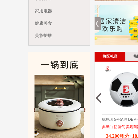
家用电器
健康美食
美妆护肤
汽车用品
热区礼品
热
时尚精品
手机电脑
数码办公
运动休闲
德玛珥 5号足球 DEM-
典黑白 防漏气 美观耐
34,200积分
+
18