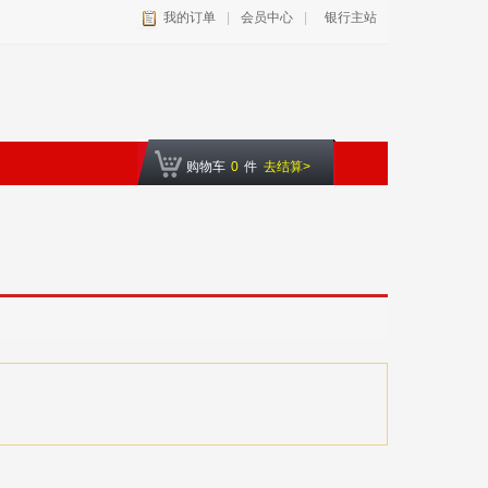
我的订单
|
会员中心
|
银行主站
购物车
0
件
去结算>