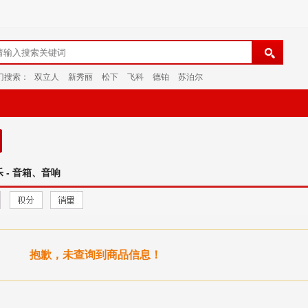
门搜索：
双立人
新秀丽
松下
飞科
德铂
苏泊尔
乐 - 音箱、音响
抱歉，未查询到商品信息！