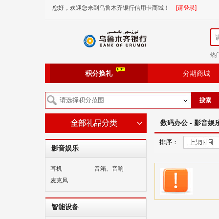
您好，欢迎您来到乌鲁木齐银行信用卡商城！
[请登录]
热
积分换礼
分期商城
搜索
数码办公 - 影音娱
排序：
影音娱乐
耳机
音箱、音响
麦克风
智能设备