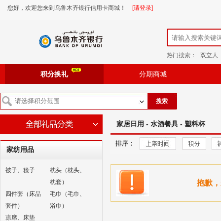
您好，欢迎您来到乌鲁木齐银行信用卡商城！
[请登录]
热门搜索：
双立人
积分换礼
分期商城
搜索
家居日用 - 水酒餐具 - 塑料杯
排序：
家纺用品
被子、毯子
枕头（枕头、
枕套）
抱歉，
四件套（床品
毛巾（毛巾、
套件）
浴巾）
凉席、床垫