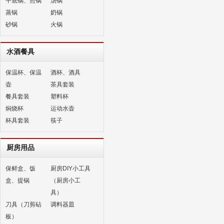
平底锅、煎锅
汤锅
蒸锅
奶锅
砂锅
火锅
水酒餐具
保温杯、保温
酒杯、酒具
壶
茶具套装
餐具套装
塑料杯
焖烧杯
运动水壶
杯具套装
筷子
厨房用品
保鲜盒、饭
厨房DIY小工具
盒、提锅
（厨房小工
具）
刀具（刀剪砧
调料器皿
板）