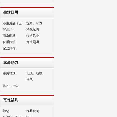
生活日用
浴室用品（卫
洗晒、熨烫
浴用品）
净化除味
雨伞雨具
收纳防尘
保暖防护
灯饰照明
家居服饰
家装软饰
香薰蜡烛
地毯、地垫、
挂毯
靠枕、坐垫
烹饪锅具
炒锅
锅具套装