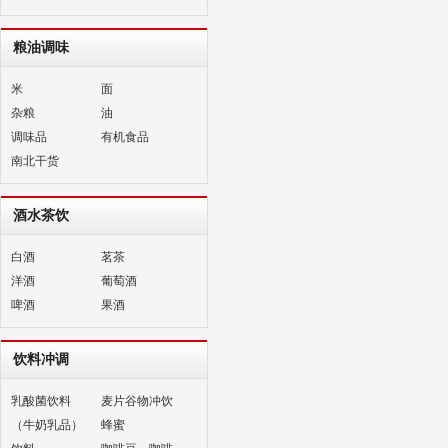
粮油调味
米
面
杂粮
油
调味品
有机食品
南北干货
酒水茶饮
白酒
茗茶
洋酒
葡萄酒
啤酒
果酒
饮料冲调
乳酸菌饮料
麦片谷物冲饮
（牛奶乳品）
蜂蜜