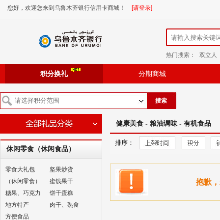
您好，欢迎您来到乌鲁木齐银行信用卡商城！
[请登录]
热门搜索：
双立人
积分换礼
分期商城
搜索
健康美食 - 粮油调味 - 有机食品
排序：
休闲零食（休闲食品）
零食大礼包
坚果炒货
（休闲零食）
蜜饯果干
抱歉，
糖果、巧克力
饼干蛋糕
地方特产
肉干、熟食
方便食品