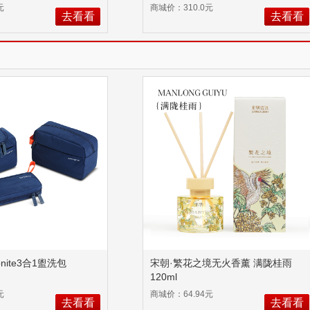
KPF-knee11
元
商城价：310.0元
去看看
去看看
nite3合1盥洗包
宋朝·繁花之境无火香薰 满陇桂雨
120ml
元
商城价：64.94元
去看看
去看看