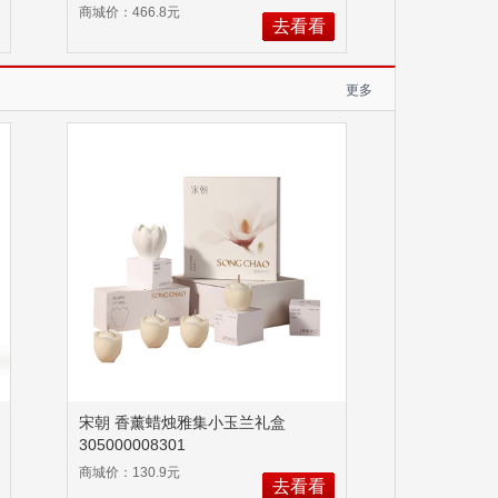
KPF-knee13
商城价：466.8元
去看看
更多
宋朝 香薰蜡烛雅集小玉兰礼盒
305000008301
商城价：130.9元
去看看