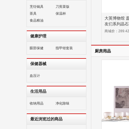
烹饪锅具
刀剪菜饭
茶具
保温杯
大英博物馆 
食品粮油
友们系列晶石
色
商城价：289.4
健康护理
眼部保健
指甲钳套装
厨房用品
保健器械
血压计
生活用品
收纳用品
净化除味
最近浏览过的商品