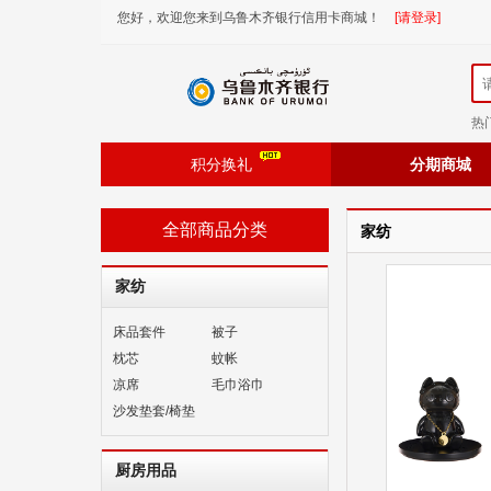
您好，欢迎您来到乌鲁木齐银行信用卡商城！
[请登录]
热
积分换礼
分期商城
全部商品分类
家纺
家纺
床品套件
被子
枕芯
蚊帐
凉席
毛巾浴巾
沙发垫套/椅垫
厨房用品