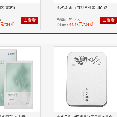
套装 事茗图
个杯堂 金山 茶具八件套 甜白瓷
元
商城价：914.0元
去看看
去看看
3元*24期
44.48元*24期
分期价：