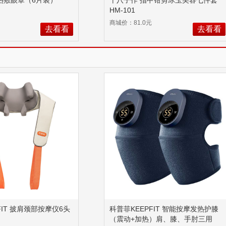
 热敷眼罩（6片装）
十八子作 指甲钳剪冰玉美容七件套
HM-101
商城价：81.0元
去看看
去看看
FIT 披肩颈部按摩仪6头
科普菲KEEPFIT 智能按摩发热护膝
（震动+加热）肩、膝、手肘三用