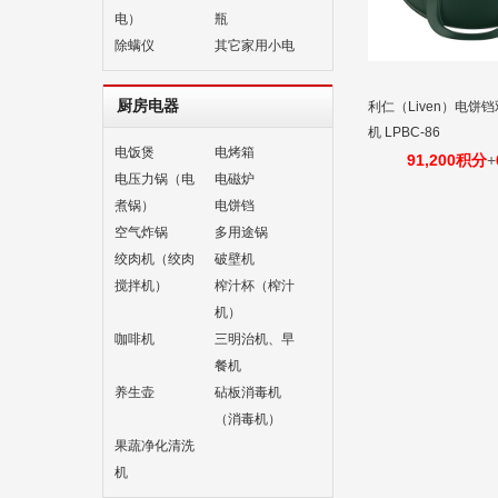
电）
瓶
除螨仪
其它家用小电
厨房电器
利仁（Liven）电饼
机 LPBC-86
电饭煲
电烤箱
91,200积分
+
电压力锅（电
电磁炉
煮锅）
电饼铛
空气炸锅
多用途锅
绞肉机（绞肉
破壁机
搅拌机）
榨汁杯（榨汁
机）
咖啡机
三明治机、早
餐机
养生壶
砧板消毒机
（消毒机）
果蔬净化清洗
机