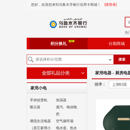
您好，欢迎您来到乌鲁木齐银行信用卡商城！
[请登录]
热
积分换礼
分期商城
搜索
家用电器 - 厨房电器
排序：
家用小电
手持挂烫机
加湿器
吸尘器
蒸汽、电动拖
把
潮流生活电器
空气循环扇
（其它家用小
电水壶、热水