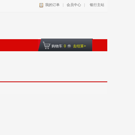
我的订单
|
会员中心
|
银行主站
购物车
0
件
去结算>