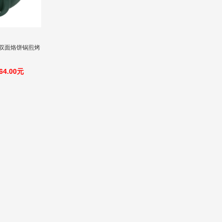
铛双面烙饼锅煎烤
64.00元