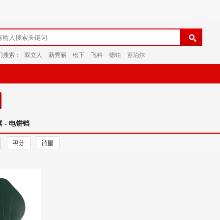
门搜索：
双立人
新秀丽
松下
飞科
德铂
苏泊尔
 - 电饼铛