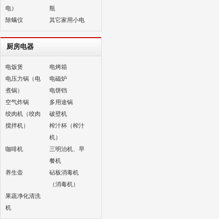
电）
瓶
除螨仪
其它家用小电
厨房电器
电饭煲
电烤箱
电压力锅（电
电磁炉
煮锅）
电饼铛
空气炸锅
多用途锅
绞肉机（绞肉
破壁机
搅拌机）
榨汁杯（榨汁
机）
咖啡机
三明治机、早
餐机
养生壶
砧板消毒机
（消毒机）
果蔬净化清洗
机