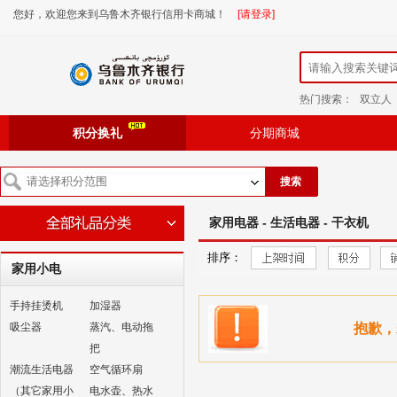
您好，欢迎您来到乌鲁木齐银行信用卡商城！
[请登录]
热门搜索：
双立人
积分换礼
分期商城
搜索
家用电器 - 生活电器 - 干衣机
排序：
家用小电
手持挂烫机
加湿器
吸尘器
蒸汽、电动拖
抱歉，
把
潮流生活电器
空气循环扇
（其它家用小
电水壶、热水