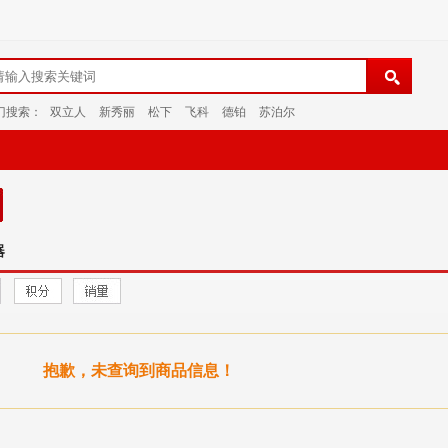
门搜索：
双立人
新秀丽
松下
飞科
德铂
苏泊尔
器
抱歉，未查询到商品信息！