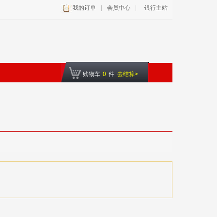
我的订单
|
会员中心
|
银行主站
购物车
0
件
去结算>