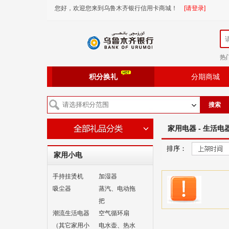
您好，欢迎您来到乌鲁木齐银行信用卡商城！
[请登录]
热
积分换礼
分期商城
搜索
家用电器 - 生活电
排序：
家用小电
手持挂烫机
加湿器
吸尘器
蒸汽、电动拖
把
潮流生活电器
空气循环扇
（其它家用小
电水壶、热水