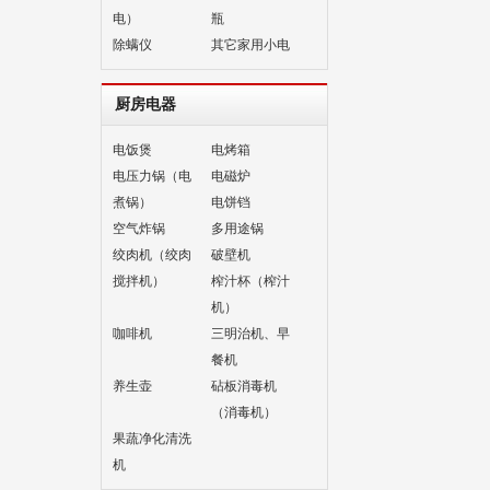
电）
瓶
除螨仪
其它家用小电
厨房电器
电饭煲
电烤箱
电压力锅（电
电磁炉
煮锅）
电饼铛
空气炸锅
多用途锅
绞肉机（绞肉
破壁机
搅拌机）
榨汁杯（榨汁
机）
咖啡机
三明治机、早
餐机
养生壶
砧板消毒机
（消毒机）
果蔬净化清洗
机