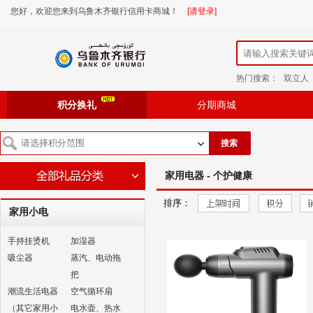
您好，欢迎您来到乌鲁木齐银行信用卡商城！
[请登录]
热门搜索：
双立人
积分换礼
分期商城
搜索
家用电器 - 个护健康
排序：
家用小电
手持挂烫机
加湿器
吸尘器
蒸汽、电动拖
把
潮流生活电器
空气循环扇
（其它家用小
电水壶、热水