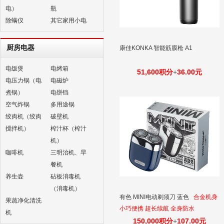
电）
瓶
除螨仪
其它家用小电
厨房电器
康佳KONKA 智能筋膜枪 A1
电饭煲
电烤箱
51,600积分
+
36.00元
电压力锅（电
电磁炉
煮锅）
电饼铛
空气炸锅
多用途锅
绞肉机（绞肉
破壁机
搅拌机）
榨汁杯（榨汁
机）
咖啡机
三明治机、早
餐机
养生壶
砧板消毒机
（消毒机）
有色 MINI电动剃须刀 蓝色
合金机身
果蔬净化清洗
小巧便携 超长续航 全身防水
机
150,000积分
+
107.00元