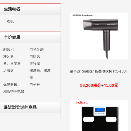
生活电器
干衣机
个护健康
剃须刀
电动牙刷
冲牙器
电吹风
卷、直发器
美容仪
足浴盆
按摩椅、按摩
荣事达Roalstar 折叠电吹风 RC-180F
器
保健器械
电子秤
58,200积分
+
41.00元
潮流护理电器
最近浏览过的商品